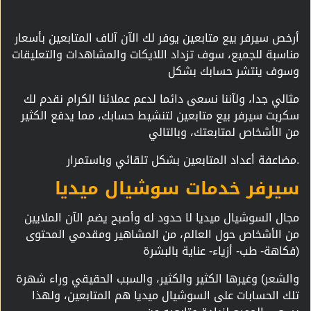
أرخص سيرفر بيع متابعين يوفر لك الآن آلاف المتابعين بأسعار
مناسبة للجميع، سوف تزداد اللايكات والمشاهدات والتعليقات
وسوف ينتشر حسابك بشكل
مثالي جدا، ولآننا نسعى دائما لدعم عملائنا الكرام نقدم لك
سكربت سيرفر بيع متابعين لتنشيط حسابك، مما يدفع الكثير
من الأشخاص لمتابعتك، وبالتالي
مضاعفة أعداد المتابعين بشكل تلقائي وباستمرار.
سيرفر خدمات سوشيال ميديا
مجال السوشيال ميديا لا حدود له وأصبح يضم الآن الملايين
من الأشخاص حول العالم، من المشاهير ومقدمي المحتوى
(فكاهة- طب- أزياء- عناية بالبشرة
والشعر) وغيرها الكثير والكثير، والسبب الحقيقي وراء شهرة
تلك الحسابات على السوشيال ميديا هم المتابعين، ولهذا