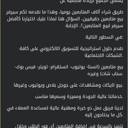
يسعى الجميع لزيادة متابعيه عن
طريق شراء آلاف المتابعين يوميا، وهذا ما نقدمه لكم سيرفر
بيع متابعين حقيقيين، السؤال هنا لماذا عليك اختيارنا كأفضل
سيرفر لبيع المتابعين؟، الإجابة
في السطور التالية:
نقدم حلول استراتيجية للتسويق الالكتروني على كافة
الشبكات الاجتماعية.
بيع متابعين (انستا- يوتيوب- انستقرام- تويتر- فيس بوك-
سناب شات) وغيره.
بيع لايكات ومشاهدات على جوجل بلاص ويوتيوب وغيرها.
خدماتنا عالية الجودة ومميزة وسعرها مناسب.
لدينا فريق عمل ذو خبرة ومهنية عالية لمساعدة العملاء في
كل ما يحتاجون إليه.
نتميز بالسرعة في إضافة المتابعين أي فور الطلب وخلال